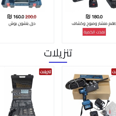
160.0
200.0
180.0
قم منشار ومبوح وكشاف
درل بتشون بوش
نفذت الكمية
تنزيلات
ات
تنزيلات