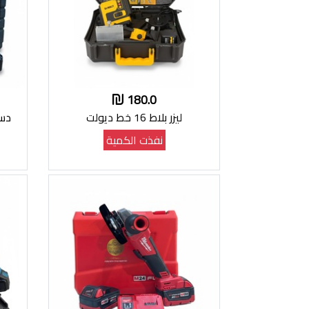
180.0
ليزر بلاط 16 خط ديولت
دسك
نفذت الكمية