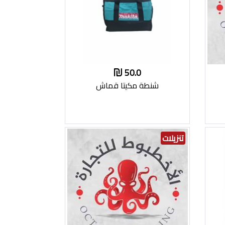
50.0
شنطة مكيتا قماش
تنزيلات