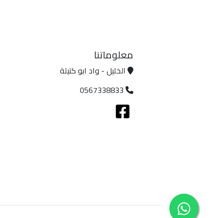
معلوماتنا
الخليل - واد ابو كتيلة
0567338833