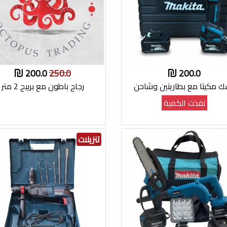
200.0
250.0
200.0
 مكيتا مع بطاريتين وشاحن
رجاج باطون مع بربيح 2 متر
نفذت الكمية
تنزيلات