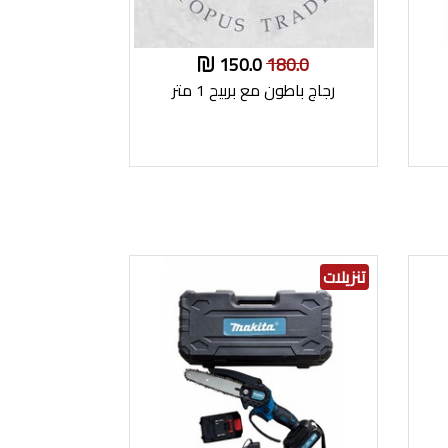
150.0
180.0
رجاج باطون مع بربيح 1 متر
تنزيلات