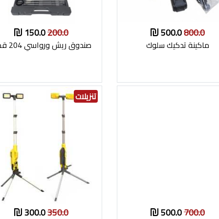
150.0
200.0
500.0
800.0
ماكينة تدكيك سلوك
صندوق ريش ورواسي 204 قطع
تنزيلات
300.0
350.0
500.0
700.0