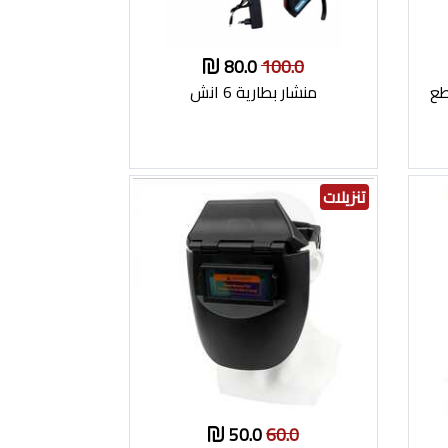
80.0
100.0
منشار بطارية 6 انش
تنزيلات
50.0
60.0