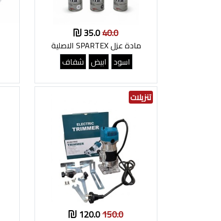
35.0
40.0
مادة عزل SPARTEX الاصلية
اسود
ابيض
شفاف
تنزيلات
120.0
150.0