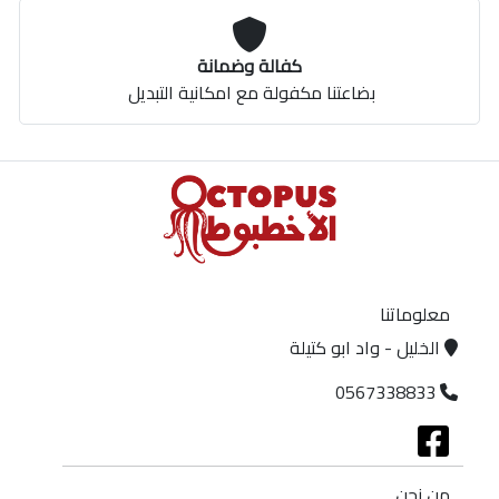
كفالة وضمانة
بضاعتنا مكفولة مع امكانية التبديل
معلوماتنا
الخليل - واد ابو كتيلة
0567338833
من نحن