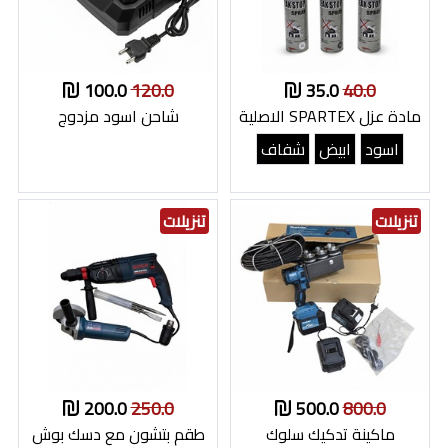
100.0
120.0
35.0
40.0
مادة عزل SPARTEX الاصلية
شاحن اسود مزدوج
اسود
ابيض
شفاف
تنزيلات
تنزيلات
200.0
250.0
500.0
800.0
ماكينة تدكيك سلوك
طقم بتشون مع دسك بوش