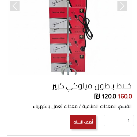
revious
Next
خلاط باطون ميلوكي كبير
120.0
160.0
القسم:
المعدات الصناعية
/
معدات تعمل بالكهرباء