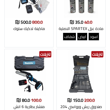
500.0
800.0
35.0
40.0
مادة عزل SPARTEX الاصلية
ماكينة تدكيك سلوك
اسود
ابيض
شفاف
تنزيلات
تنزيلات
80.0
100.0
150.0
200.0
صندوق ريش ورواسي 204
منشار بطارية 6 انش