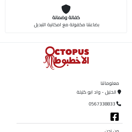
كفالة وضمانة
بضاعتنا مكفولة مع امكانية التبديل
معلوماتنا
الخليل - واد ابو كتيلة
0567338833
من نحن