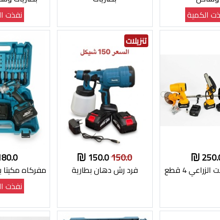
ت الكمية
نفذت ال
تنزيلات
180.0
150.0
150.0
250.
الزراعي 4 قطع
فرد رش دهان بطارية
مفركاه مكيتا بكسات
نفذت ال