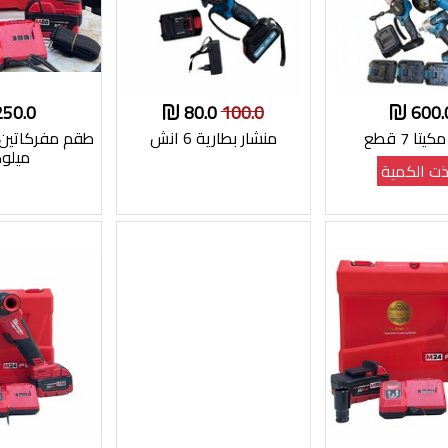
250.0
80.0
100.0
600.
تا 7 قطع
منشار بطارية 6 انش
طقم مفركاتي
ميلو
ت الكمية