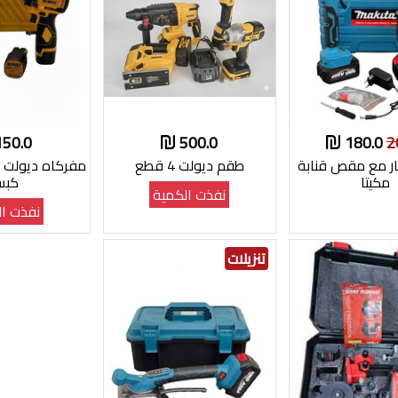
150.0
500.0
180.0
2
ر مع مقص قنابة
طقم ديولت 4 قطع
مكيتا
كب
نفذت الكمية
نفذت ال
تنزيلات