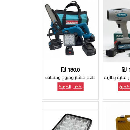
180.0
نابة بطارية
طقم منشار ومبوح وكشاف
كمية
نفذت الكمية