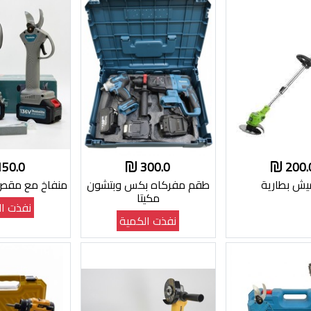
150.0
300.0
200.
يش بطارية
طقم مفركاه بكس وبتشون
منفاخ مع مقص ق
مكيتا
نفذت ال
نفذت الكمية