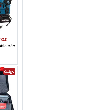
00.0
طقم منشا
تنزيلات