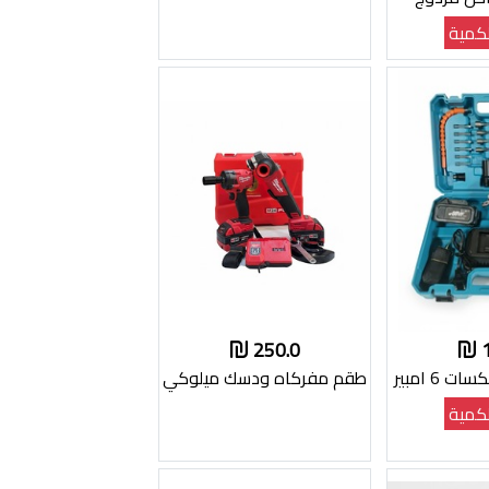
كمية
250.0
 6 امبير
طقم مفركاه ودسك ميلوكي
كمية