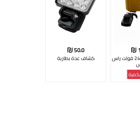
50.0
مفركاه ديولت 24 فولت راس
كشاف عدة بطارية
س
كمية