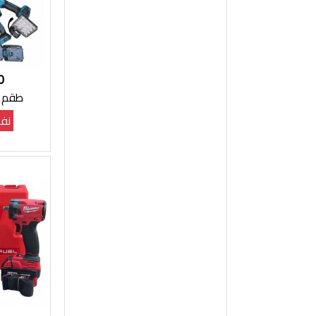
0
طقم مكي
نفذ