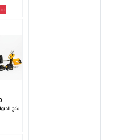
نفذ
0
بكج الديولت 