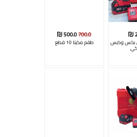
500.0
700.0
ن بكس وكبس
طقم مكيتا 10 قطع
كي