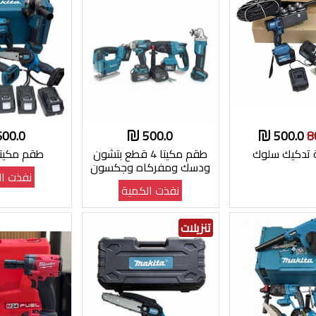
600.0
500.0
500.0
8
 تدكيك سلوك
طقم مكيتا 4 قطع بتشون
طقم مكيتا 6 ق
ودسك ومفركاه وجكسون
نفذت ال
نفذت الكمية
تنزيلات