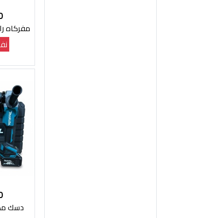
0
مفركاه ر
نفذ
0
دسك مكي