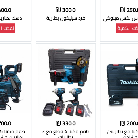
400.0
300.0
250.
اس بكس ميلوكي
فرد سيليكون بطارية
دسك بطاري
ت الكمية
نفذت ال
700.0
330.0
200.
تا مع بطاريتين
طقم مكيتا 4 قطع مع 3
وشاحن
بطاريات
بطاريات وشا