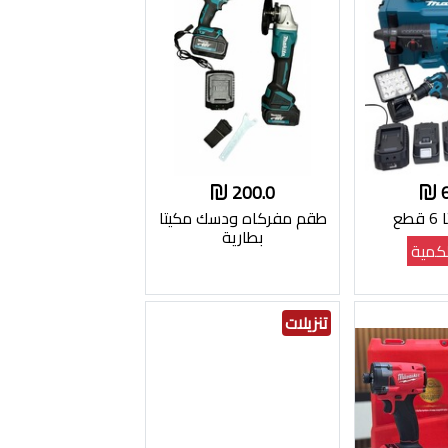
200.0
طع
طقم مفركاه ودسك مكيتا
بطارية
كمية
تنزيلات