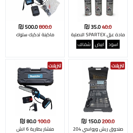
500.0
800.0
35.0
40.0
مادة عزل SPARTEX الاصلية
ماكينة تدكيك سلوك
اسود
ابيض
شفاف
تنزيلات
تنزيلات
80.0
100.0
150.0
200.0
صندوق ريش ورواسي 204
منشار بطارية 6 انش