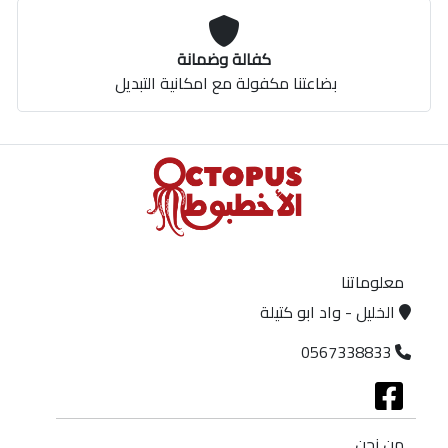
كفالة وضمانة
بضاعتنا مكفولة مع امكانية التبديل
معلوماتنا
الخليل - واد ابو كتيلة
0567338833
من نحن