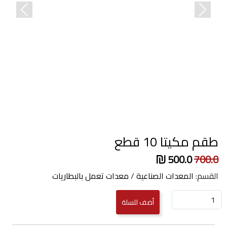
revious
Next
طقم مكيتا 10 قطع
500.0
700.0
القسم:
المعدات الصناعية
/
معدات تعمل بالبطاريات