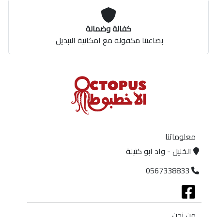
كفالة وضمانة
بضاعتنا مكفولة مع امكانية التبديل
معلوماتنا
الخليل - واد ابو كتيلة
0567338833
من نحن