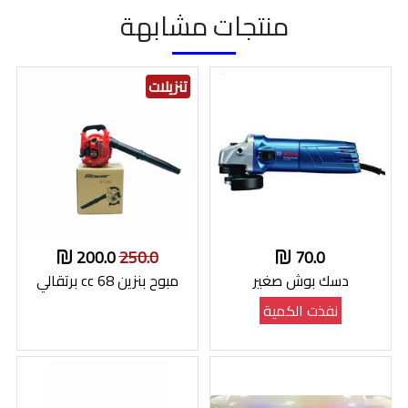
منتجات مشابهة
تنزيلات
200.0
250.0
70.0
دسك بوش صغير
مبوح بنزين 68 cc برتقالي
نفذت الكمية