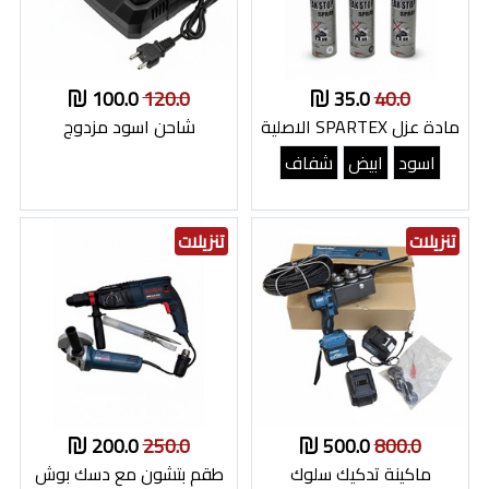
100.0
120.0
35.0
40.0
مادة عزل SPARTEX الاصلية
شاحن اسود مزدوج
اسود
ابيض
شفاف
تنزيلات
تنزيلات
200.0
250.0
500.0
800.0
ماكينة تدكيك سلوك
طقم بتشون مع دسك بوش