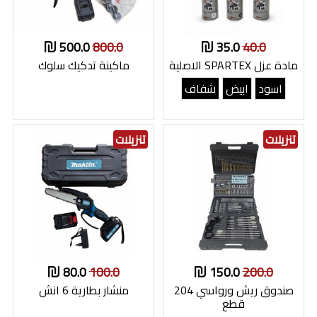
500.0
800.0
35.0
40.0
مادة عزل SPARTEX الاصلية
ماكينة تدكيك سلوك
اسود
ابيض
شفاف
تنزيلات
تنزيلات
80.0
100.0
150.0
200.0
صندوق ريش ورواسي 204
منشار بطارية 6 انش
قطع