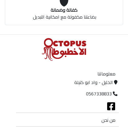
كفالة وضمانة
بضاعتنا مكفولة مع امكانية التبديل
معلوماتنا
الخليل - واد ابو كتيلة
0567338833
من نحن