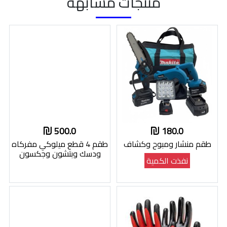
منتجات مشابهة
500.0
180.0
طقم منشار ومبوح وكشاف
طقم 4 قطع ميلوكي مفركاه
ودسك وبتشون وجكسون
نفذت الكمية