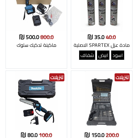
500.0
800.0
35.0
40.0
مادة عزل SPARTEX الاصلية
ماكينة تدكيك سلوك
اسود
ابيض
شفاف
تنزيلات
تنزيلات
80.0
100.0
150.0
200.0