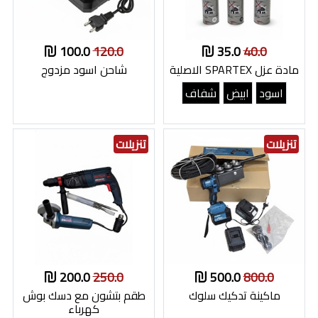
100.0
120.0
35.0
40.0
مادة عزل SPARTEX الاصلية
شاحن اسود مزدوج
اسود
ابيض
شفاف
تنزيلات
تنزيلات
200.0
250.0
500.0
800.0
ماكينة تدكيك سلوك
طقم بتشون مع دسك بوش
كهرباء