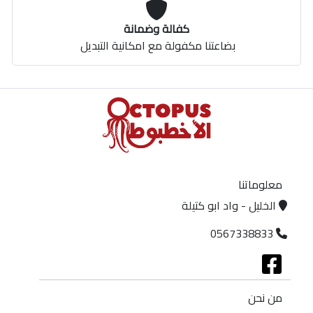
كفالة وضمانة
بضاعتنا مكفولة مع امكانية التبديل
معلوماتنا
الخليل - واد ابو كتيلة
0567338833
من نحن