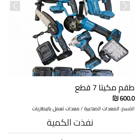
revious
Next
طقم مكيتا 7 قطع
600.0
القسم:
المعدات الصناعية
/
معدات تعمل بالبطاريات
نفذت الكمية