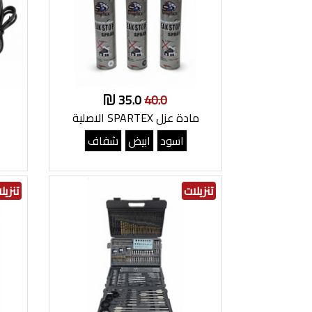
35.0
40.0
مادة عزل SPARTEX الاصلية
اسود
ابيض
شفاف
تنزيلات
تنزيل