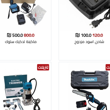
500.0
800.0
100.0
120.0
شاحن اسود مزدوج
ماكينة تدكيك سلوك
ات
تنزيلات