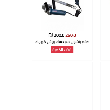
200.0
250.0
طقم بتشون مع دسك بوش كهرباء
نفذت الكمية