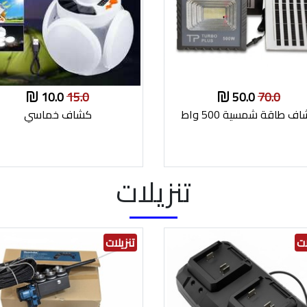
10.0
15.0
50.0
70.0
ف طاقة شمسية 500 واط
كشاف خماسي
تنزيلات
ات
تنزيلات