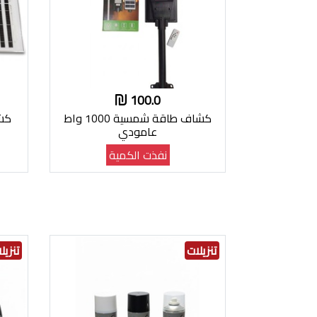
100.0
كشاف طاقة شمسية 1000 واط
كشا
عامودي
نفذت الكمية
تنزيلات
تنزيل