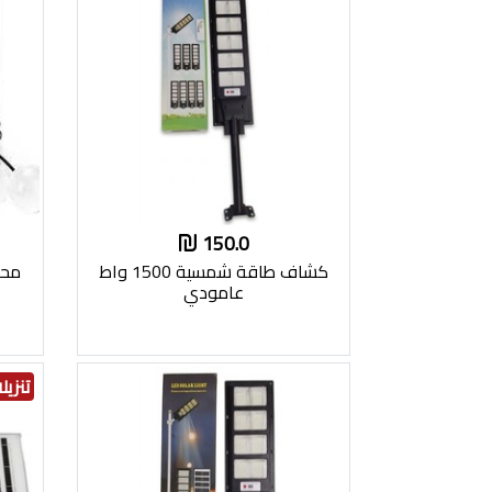
150.0
كشاف طاقة شمسية 1500 واط
محو
عامودي
تنزيل