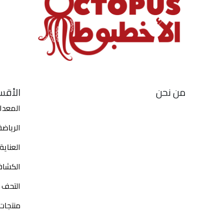
من نحن
الأقس
المعدا
الرياض
العناي
الكشاف
التحف و
منتجات