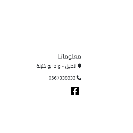
معلوماتنا
الخليل - واد ابو كتيلة
0567338833