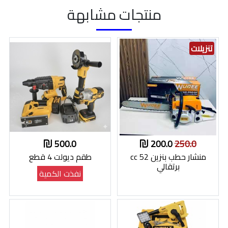
منتجات مشابهة
تنزيلات
500.0
200.0
250.0
منشار حطب بنزين 52 cc
طقم ديولت 4 قطع
برتقالي
نفذت الكمية