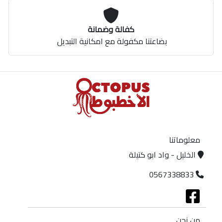
كفالة وضمانة
بضاعتنا مكفولة مع امكانية التبديل
معلوماتنا
الخليل - واد ابو كتيلة
0567338833
من نحن