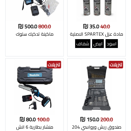
500.0
800.0
35.0
40.0
مادة عزل SPARTEX الاصلية
ماكينة تدكيك سلوك
اسود
ابيض
شفاف
تنزيلات
تنزيلات
80.0
100.0
150.0
200.0
صندوق ريش ورواسي 204
منشار بطارية 6 انش