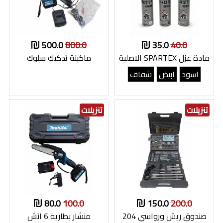
500.0
800.0
35.0
40.0
مادة عزل SPARTEX الاصلية
ماكينة تدكيك سلوك
اسود
ابيض
شفاف
تنزيلات
تنزيلات
80.0
100.0
150.0
200.0
صندوق ريش ورواسي 204
منشار بطارية 6 انش