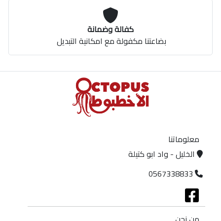
كفالة وضمانة
بضاعتنا مكفولة مع امكانية التبديل
معلوماتنا
الخليل - واد ابو كتيلة
0567338833
من نحن