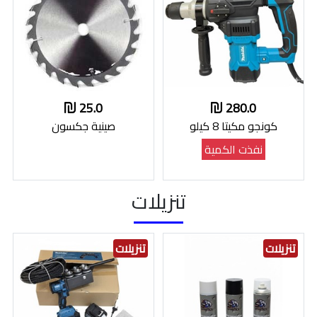
25.0
280.0
كونجو مكيتا 8 كيلو
صينية جكسون
نفذت الكمية
تنزيلات
تنزيلات
تنزيلات