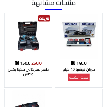
منتجات مشابهة
تنزيلات
150.0
250.0
140.0
ميزان توشيبا 40 كيلو
طقم مفركاتين مكيتا بكس
وكبس
نفذت الكمية