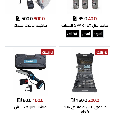
500.0
800.0
35.0
40.0
مادة عزل SPARTEX الاصلية
ماكينة تدكيك سلوك
اسود
ابيض
شفاف
تنزيلات
تنزيلات
80.0
100.0
150.0
200.0
صندوق ريش ورواسي 204
منشار بطارية 6 انش
قطع