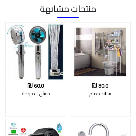
منتجات مشابهة
60.0
80.0
ستاند حمام
دوش المروحة