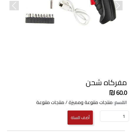
revious
Next
مفركاه شحن
60.0
القسم:
منتجات متنوعة ومميزة
/
منتجات متنوعة