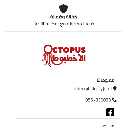
كفالة وضمانة
بضاعتنا مكفولة مع امكانية التبديل
معلوماتنا
الخليل - واد ابو كتيلة
0567338833
من نحن