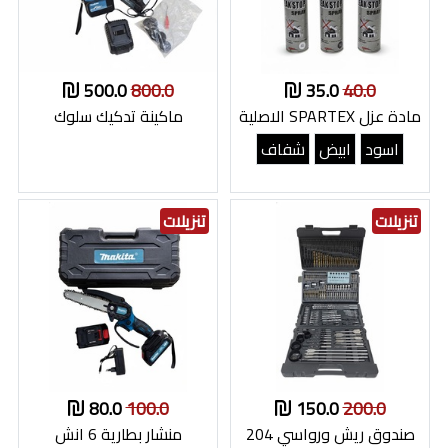
500.0
800.0
35.0
40.0
مادة عزل SPARTEX الاصلية
ماكينة تدكيك سلوك
اسود
ابيض
شفاف
تنزيلات
تنزيلات
80.0
100.0
150.0
200.0
صندوق ريش ورواسي 204
منشار بطارية 6 انش