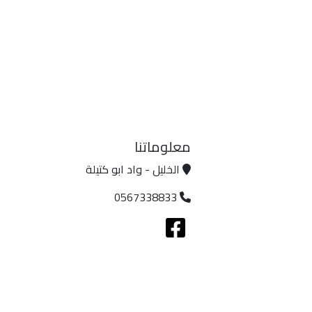
معلوماتنا
الخليل - واد ابو كتيلة
0567338833