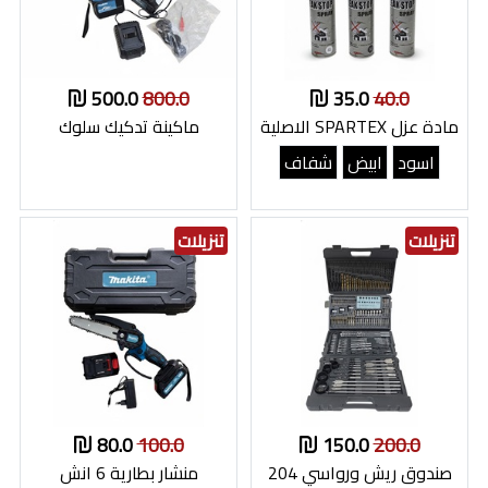
500.0
800.0
35.0
40.0
مادة عزل SPARTEX الاصلية
ماكينة تدكيك سلوك
اسود
ابيض
شفاف
تنزيلات
تنزيلات
80.0
100.0
150.0
200.0
صندوق ريش ورواسي 204
منشار بطارية 6 انش