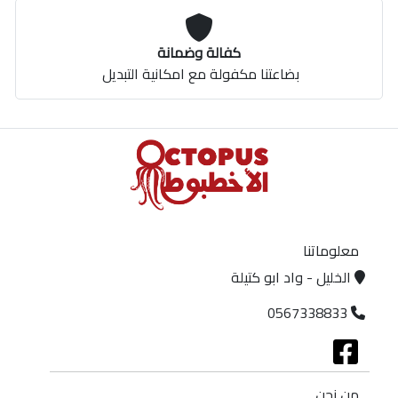
كفالة وضمانة
بضاعتنا مكفولة مع امكانية التبديل
معلوماتنا
الخليل - واد ابو كتيلة
0567338833
من نحن