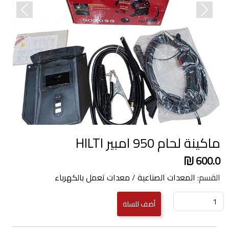
revious
Next
ماكينة لحام 950 امبير HILTI
600.0
القسم:
المعدات الصناعية
/
معدات تعمل بالكهرباء