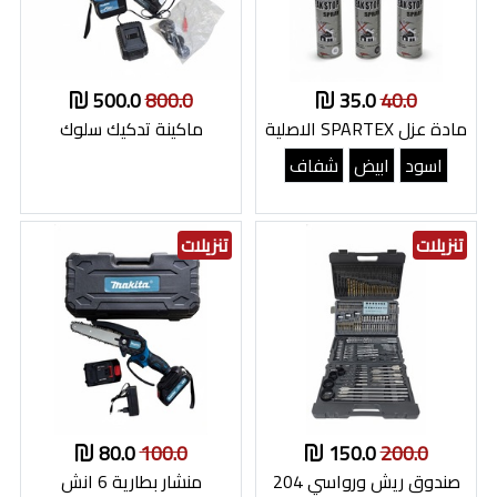
500.0
800.0
35.0
40.0
مادة عزل SPARTEX الاصلية
ماكينة تدكيك سلوك
اسود
ابيض
شفاف
تنزيلات
تنزيلات
80.0
100.0
150.0
200.0
صندوق ريش ورواسي 204
منشار بطارية 6 انش