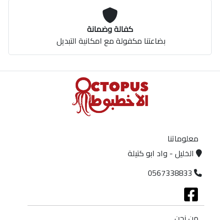
كفالة وضمانة
بضاعتنا مكفولة مع امكانية التبديل
معلوماتنا
الخليل - واد ابو كتيلة
0567338833
من نحن