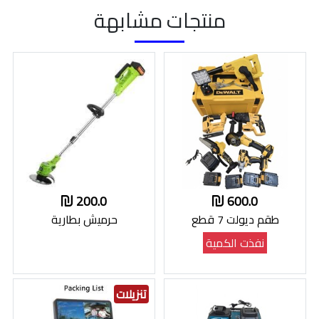
منتجات مشابهة
200.0
600.0
طقم ديولت 7 قطع
حرميش بطارية
نفذت الكمية
تنزيلات