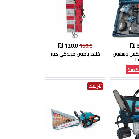
120.0
160.0
بكس وبتشون
خلاط باطون ميلوكي كبير
ا
كمية
تنزيلات