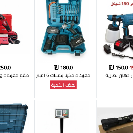
250.0
180.0
150.0
1
 دهان بطارية
مفركاه مكيتا بكسات 6 امبير
طقم مفركاه و
نفذت الكمية