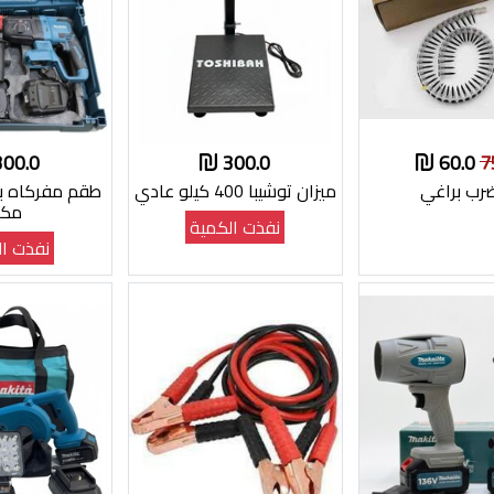
300.0
300.0
60.0
7
رب براغي
ميزان توشيبا 400 كيلو عادي
طقم مفركاه 
مكيت
نفذت الكمية
نفذت ال