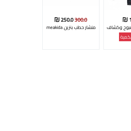
250.0
300.0
مبوح وكشاف
منشار حطب بنزين meakida
كمية