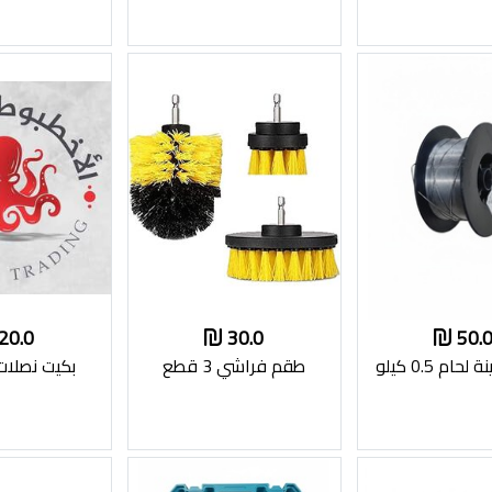
20.0
30.0
50.
ام 0.5 كيلو
طقم فراشي 3 قطع
بكيت نصلا