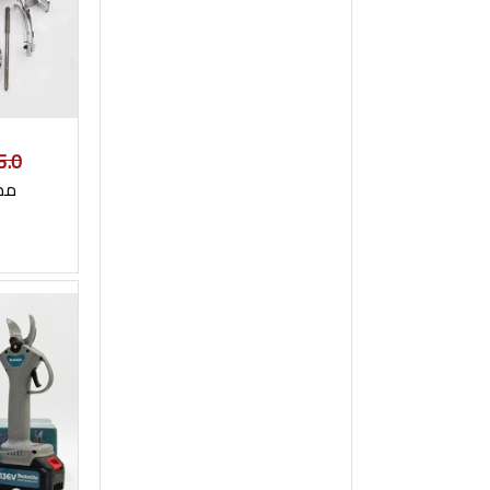
5.0
مض