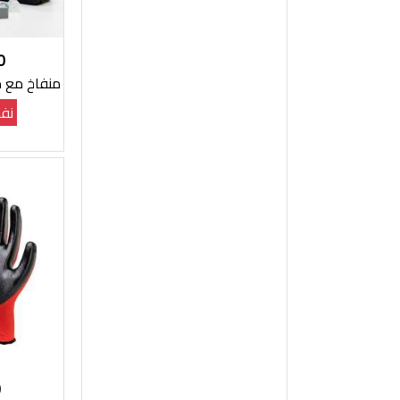
0
منفاخ مع م
نفذ
0