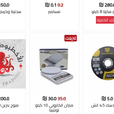
150.0
0.1
0.2
280.
يتا 8 كيلو
مسامير
سحلية وكرسي
ت الكمية
تنزيلات
200.0
30.0
35.0
5.0
 4.5 انش
ميزان الكتروني 10 كيلو
مبوح بنزين 68 cc ازرق
توشيبا