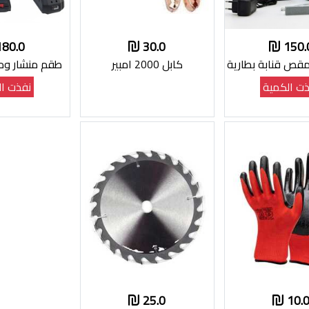
180.0
30.0
150.
قص قنابة بطارية
كابل 2000 امبير
طقم منشار و
ت الكمية
نفذت ال
25.0
10.