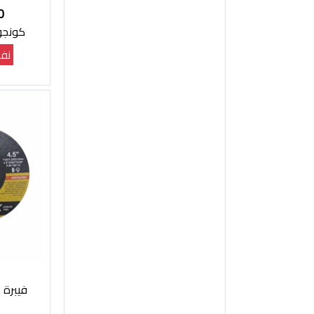
0
كونجو مك
نفذ
فيبرة دسك