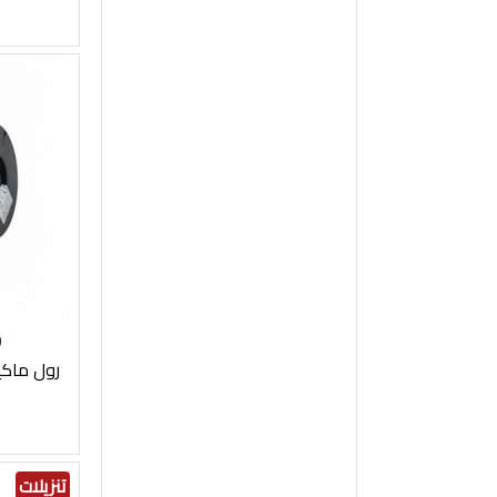
0
رول ماكينة لح
تنزيلات