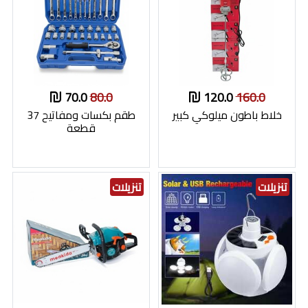
70.0
80.0
120.0
160.0
خلاط باطون ميلوكي كبير
طقم بكسات ومفاتيح 37
قطعة
تنزيلات
تنزيلات