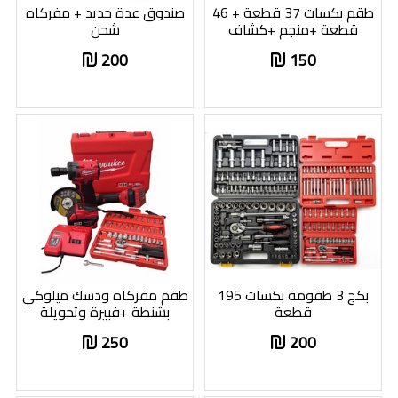
طقم بكسات 37 قطعة + 46
صندوق عدة حديد + مفركاه
قطعة +منجم +كشاف
شحن
200
150
بكج 3 طقومة بكسات 195
طقم مفركاه ودسك ميلوكي
قطعة
بشنطة +فبيرة وتحويلة
250
200