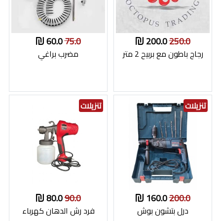
60.0
75.0
200.0
250.0
رجاج باطون مع بربيح 2 متر
مضرب براغي
تنزيلات
تنزيلات
80.0
90.0
160.0
200.0
درل بتشون بوش
فرد رش الدهان كهرباء